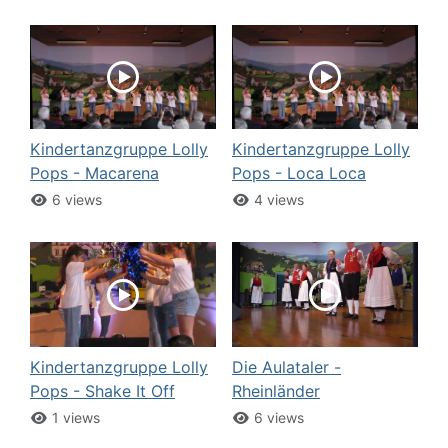
Kindertanzgruppe Lolly
Kindertanzgruppe Lolly
Pops - Macarena
Pops - Loca Loca
6 views
4 views
Kindertanzgruppe Lolly
Die Aulataler -
Pops - Shake It Off
Rheinländer
1 views
6 views