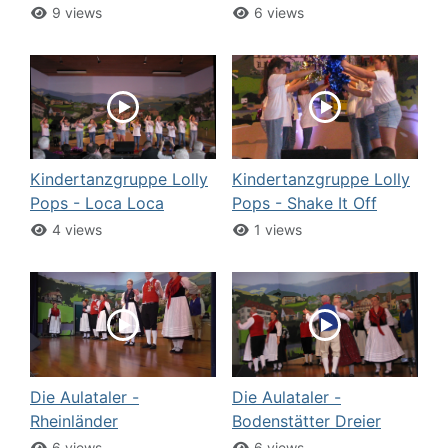
9 views
6 views
Kindertanzgruppe Lolly
Kindertanzgruppe Lolly
Pops - Loca Loca
Pops - Shake It Off
4 views
1 views
Die Aulataler -
Die Aulataler -
Rheinländer
Bodenstätter Dreier
6 views
6 views