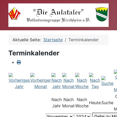
Aktuelle Seite:
Startseite
Terminkalender
Terminkalender
Nach
Nach
Nach
Heute
Suche
Jahr
Monat
Woche
M
Gehe zu M