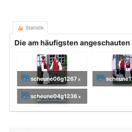
Statistik
Die am häufigsten angeschauten B
scheune06g
1267
scheune1
x
scheune04g
1236
x