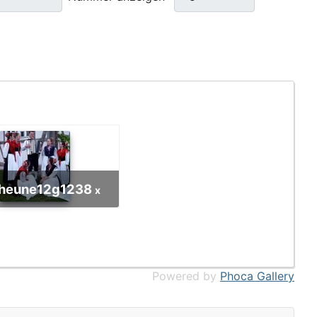
heune12g
1238
x
Powered by
Phoca Gallery