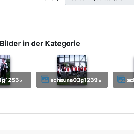
ilder in der Kategorie
1g
1255
scheune03g
1239
sc
x
x