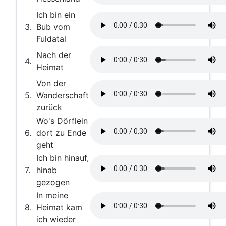
Ich bin ein
3.
Bub vom
Fuldatal
Nach der
4.
Heimat
Von der
5.
Wanderschaft
zurück
Wo's Dörflein
6.
dort zu Ende
geht
Ich bin hinauf,
7.
hinab
gezogen
In meine
8.
Heimat kam
ich wieder