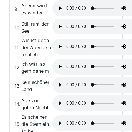
Abend wird
9.
es wieder
Still ruht der
10.
See
Wie ist doch
11.
der Abend so
traulich
Ich wär' so
12.
gern daheim
Kein schöner
13.
Land
Ade zur
14.
guten Nacht
Es scheinen
15.
die Sternlein
so hell