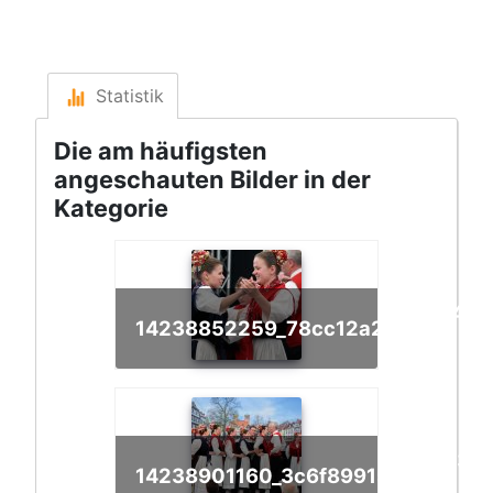
Statistik
Die am häufigsten
angeschauten Bilder in der
Kategorie
1140
14238852259_78cc12a226_o
x
1123
14238901160_3c6f89915a_o
x