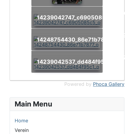
1109
14239042747_c6905085c5_o
x
1093
14248754430_86e71b7877_o
x
1075
14239042537_dd484f95c1_o
x
Powered by
Phoca Gallery
Main Menu
Home
Verein