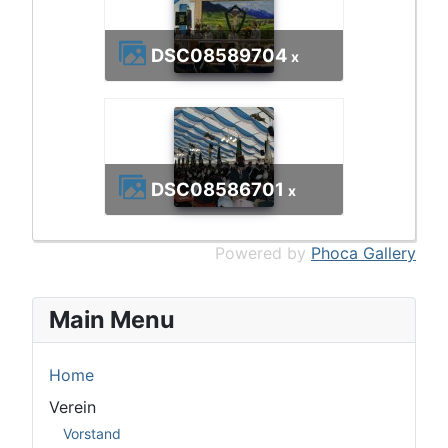
DSC08589
704
x
DSC08586
701
x
Powered by
Phoca Gallery
Main Menu
Home
Verein
Vorstand