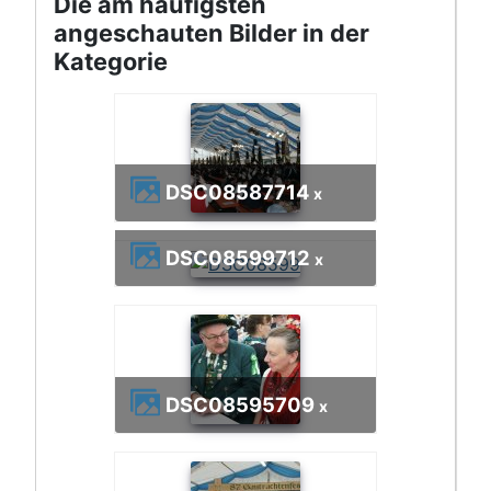
Die am häufigsten
angeschauten Bilder in der
Kategorie
DSC08587
714
x
DSC08599
712
x
DSC08595
709
x